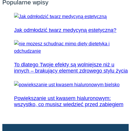
Popularne wpisy
Jak odmłodzić twarz medycyną estetyczną?
To dlatego Twoje efekty są wolniejsze niż u
innych – brakujący element zdrowego stylu życia
Powiększanie ust kwasem hialuronowym:
wszystko, co musisz wiedzieć przed zabiegiem