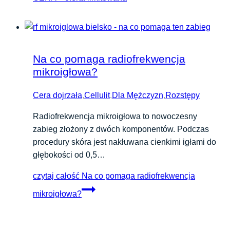
Na co pomaga radiofrekwencja
mikroigłowa?
Cera dojrzała
,
Cellulit
,
Dla Mężczyzn
,
Rozstępy
Radiofrekwencja mikroigłowa to nowoczesny
zabieg złożony z dwóch komponentów. Podczas
procedury skóra jest nakłuwana cienkimi igłami do
głębokości od 0,5…
czytaj całość
Na co pomaga radiofrekwencja
mikroigłowa?