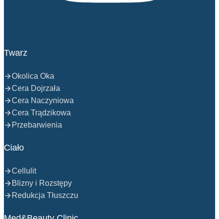
Twarz
Okolica Oka
Cera Dojrzała
Cera Naczyniowa
Cera Trądzikowa
Przebarwienia
Ciało
Cellulit
Blizny i Rozstępy
Redukcja Tłuszczu
Med&Beauty Clinic