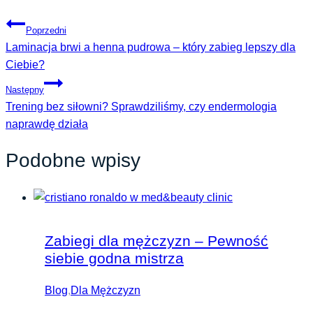
Poprzedni
Laminacja brwi a henna pudrowa – który zabieg lepszy dla
Ciebie?
Następny
Trening bez siłowni? Sprawdziliśmy, czy endermologia
naprawdę działa
Podobne wpisy
Zabiegi dla mężczyzn – Pewność
siebie godna mistrza
Blog
,
Dla Mężczyzn